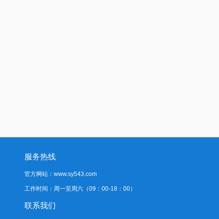
服务热线
官方网站：www.sy543.com
工作时间：周一至周六（09：00-18：00）
联系我们