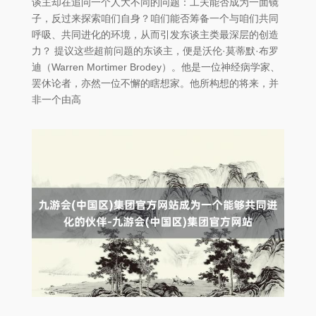
谈主却在追问一个人大不同的问题：工夫能否成为一面镜
子，反过来探索咱们自身？咱们能否筹备一个与咱们共同
呼吸、共同进化的环境，从而引发东谈主类最深层的创造
力？ 提议这些超前问题的东谈主，便是沃伦·莫蒂默·布罗
迪（Warren Mortimer Brodey）。他是一位神经病学家、
罢休论者，亦然一位不懈的瞎想家。他所构想的将来，并
非一个由高