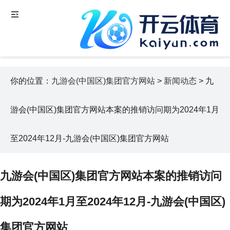
你的位置：
九游会(中国区)集团官方网站
>
新闻动态
> 九
游会(中国区)集团官方网站本案的推销访问期为2024年1月
至2024年12月-九游会(中国区)集团官方网站
九游会(中国区)集团官方网站本案的推销访问
期为2024年1月至2024年12月-九游会(中国区)
集团官方网站