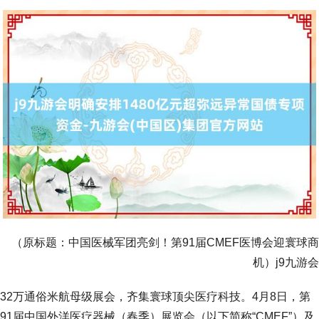
（原标题：中国医械军团亮剑！第91届CMEF医博会迎寰球商
机）j9九游会
32万通俗米航母级展会，齐集寰球顶尖医疗科技。4月8日，第
91届中国外洋医疗器械（春季）展览会（以下简称“CMEF”）及