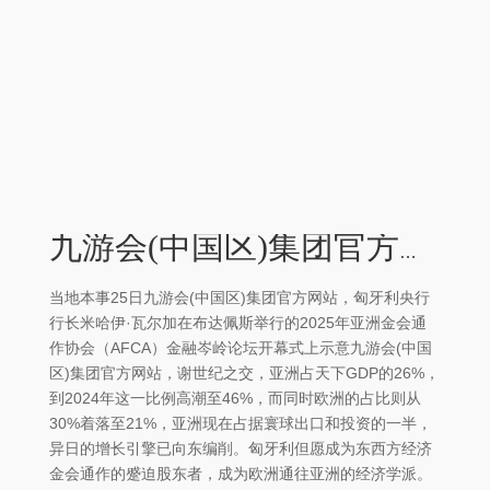
九游会(中国区)集团官方网站亚洲现在占据寰球出口和投资的一半-九游会(中国区)集团官方网站
当地本事25日九游会(中国区)集团官方网站，匈牙利央行
行长米哈伊·瓦尔加在布达佩斯举行的2025年亚洲金会通
作协会（AFCA）金融岑岭论坛开幕式上示意九游会(中国
区)集团官方网站，谢世纪之交，亚洲占天下GDP的26%，
到2024年这一比例高潮至46%，而同时欧洲的占比则从
30%着落至21%，亚洲现在占据寰球出口和投资的一半，
异日的增长引擎已向东编削。匈牙利但愿成为东西方经济
金会通作的蹙迫股东者，成为欧洲通往亚洲的经济学派。