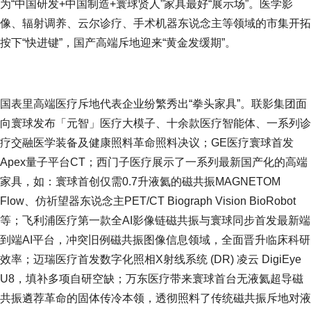
为“中国研发+中国制造+寰球贤人”家具最好“展示场”。医学影
像、辐射调养、云尔诊疗、手术机器东说念主等领域的市集开拓
按下“快进键”，国产高端斥地迎来“黄金发缓期”。
国表里高端医疗斥地代表企业纷繁秀出“拳头家具”。联影集团面
向寰球发布「元智」医疗大模子、十余款医疗智能体、一系列诊
疗交融医学装备及健康照料革命照料决议；GE医疗寰球首发
Apex量子平台CT；西门子医疗展示了一系列最新国产化的高端
家具，如：寰球首创仅需0.7升液氦的磁共振MAGNETOM
Flow、仿祈望器东说念主PET/CT Biograph Vision BioRobot
等；飞利浦医疗第一款全AI影像链磁共振与寰球同步首发最新端
到端AI平台，冲突旧例磁共振图像信息领域，全面晋升临床科研
效率；迈瑞医疗首发数字化照相X射线系统 (DR) 凌云 DigiEye
U8，填补多项自研空缺；万东医疗带来寰球首台无液氦超导磁
共振遴荐革命的固体传冷本领，透彻照料了传统磁共振斥地对液