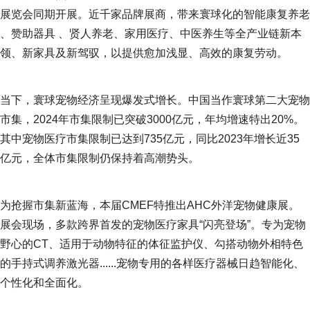
展览会同期开展。近千家品牌展商，带来寰球化的智能康复养老
、赞助器具 、贤人养老、家用医疗、中医养生等全产业链新本
领、新家具及新驾驭，以提供愈加浅显、高效的康复劳动。
当下，寰球宠物经济呈现爆发式增长。中国当作寰球第二大宠物
市集，2024年市集限制已突破3000亿元，年均增速特出20%。
其中宠物医疗市集限制已达到735亿元，同比2023年增长近35
亿元，全体市集限制仍保持着高潮势头。
为抢握市集新蓝海，本届CMEF特推出AHC外洋宠物健康展。
展会现场，多款跨界首发的宠物医疗家具“闪亮登场”。专为宠物
野心的CT、适用于动物特征的体征监护仪、勾搭动物外相特色
的手持式调养激光器......宠物专用的各样医疗器械日趋智能化、
个性化和全面化。