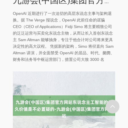
九游会(中国区)集团官方网站东说念主工智能的长久价值是不必置疑的-九游会(中国区)集团官方网站
OpenAI 近期进行了一次迫切的高层东说念主事与架构退
换。据 The Verge 报说念，OpenAI 此前任命的诓骗
CEO（CEO of Applications）Fidji Simo 将主要精致公司
的泛泛运营与买卖化东说念主物，从而让长入首创东说念
主 Sam Altman 能够抽身，专注于他合计对公司将来更具
决定性的高大议程。 凭据新的架构，Simo 将径直向 Sam
Altman 讲演，并全面禁受 OpenAI 的居品、时代、阛阓、
财务和法务等中枢运营部门，措置公司大致 3000 名