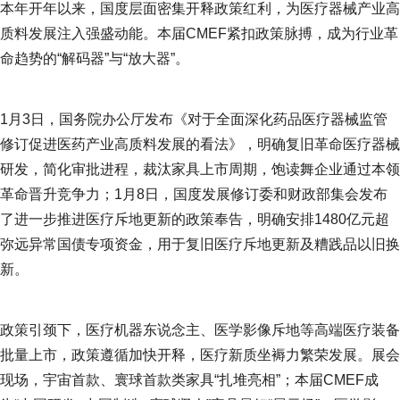
本年开年以来，国度层面密集开释政策红利，为医疗器械产业高
质料发展注入强盛动能。本届CMEF紧扣政策脉搏，成为行业革
命趋势的“解码器”与“放大器”。
1月3日，国务院办公厅发布《对于全面深化药品医疗器械监管
修订促进医药产业高质料发展的看法》，明确复旧革命医疗器械
研发，简化审批进程，裁汰家具上市周期，饱读舞企业通过本领
革命晋升竞争力；1月8日，国度发展修订委和财政部集会发布
了进一步推进医疗斥地更新的政策奉告，明确安排1480亿元超
弥远异常国债专项资金，用于复旧医疗斥地更新及糟践品以旧换
新。
政策引颈下，医疗机器东说念主、医学影像斥地等高端医疗装备
批量上市，政策遵循加快开释，医疗新质坐褥力繁荣发展。展会
现场，宇宙首款、寰球首款类家具“扎堆亮相”；本届CMEF成