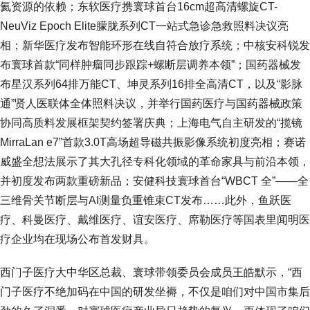
氦资源的依赖；东软医疗携寰球首台16cm超高清螺旋CT-
NeuViz Epoch Elite朦胧系列CT一站式急诊急救照料决议亮
相；新华医疗发布智能环形在线自符合放疗系统；中核安科锐发
布寰球首款“同样肿瘤同步跟踪+螺断层调养本领”；国药器械发
布星汉系列64排万能CT、坤灵系列16排全高清CT，以及“影脉
通”贤人医联体全体照料决议，并举行国药医疗与国药器械政策
协同高质料发展框架契约签署庆典；上海电气自主研发的“揽镜
MirraLan e7”首款3.0T高场超导磁共振影像系统初度亮相；赛诺
威盛全想法展示了其大孔径专科化领域的革命家具与前沿本领，
并初度发布两款重磅新品；安健科技寰球首台“WBCT 全”——全
三维骨关节断层与AI测量负重锥束CT发布……此外，鱼跃医
疗、科曼医疗、戴维医疗、谊安医疗、席勒医疗等国表里闻明医
疗企业均在现场公布首发财具。
西门子医疗大中华区总裁、寰球带领委员会成员王皓默示，“西
门子医疗不绝加码在中国的研发坐褥，不仅是咱们对中国市集后