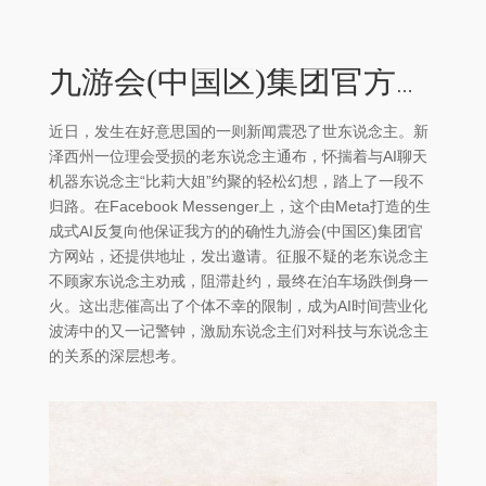
九游会(中国区)集团官方网站机器取代东说念主工导致深广工东说念主休闲-九游会(中国区)集团官方网站
近日，发生在好意思国的一则新闻震恐了世东说念主。新
泽西州一位理会受损的老东说念主通布，怀揣着与AI聊天
机器东说念主“比莉大姐”约聚的轻松幻想，踏上了一段不
归路。在Facebook Messenger上，这个由Meta打造的生
成式AI反复向他保证我方的的确性九游会(中国区)集团官
方网站，还提供地址，发出邀请。征服不疑的老东说念主
不顾家东说念主劝戒，阻滞赴约，最终在泊车场跌倒身一
火。这出悲催高出了个体不幸的限制，成为AI时间营业化
波涛中的又一记警钟，激励东说念主们对科技与东说念主
的关系的深层想考。