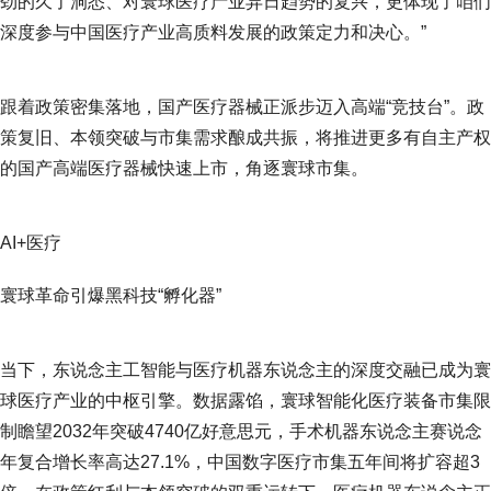
劲的久了洞悉、对寰球医疗产业异日趋势的复兴，更体现了咱们
深度参与中国医疗产业高质料发展的政策定力和决心。”
跟着政策密集落地，国产医疗器械正派步迈入高端“竞技台”。政
策复旧、本领突破与市集需求酿成共振，将推进更多有自主产权
的国产高端医疗器械快速上市，角逐寰球市集。
AI+医疗
寰球革命引爆黑科技“孵化器”
当下，东说念主工智能与医疗机器东说念主的深度交融已成为寰
球医疗产业的中枢引擎。数据露馅，寰球智能化医疗装备市集限
制瞻望2032年突破4740亿好意思元，手术机器东说念主赛说念
年复合增长率高达27.1%，中国数字医疗市集五年间将扩容超3