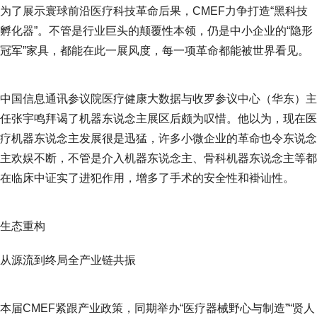
为了展示寰球前沿医疗科技革命后果，CMEF力争打造“黑科技
孵化器”。不管是行业巨头的颠覆性本领，仍是中小企业的“隐形
冠军”家具，都能在此一展风度，每一项革命都能被世界看见。
中国信息通讯参议院医疗健康大数据与收罗参议中心（华东）主
任张宇鸣拜谒了机器东说念主展区后颇为叹惜。他以为，现在医
疗机器东说念主发展很是迅猛，许多小微企业的革命也令东说念
主欢娱不断，不管是介入机器东说念主、骨科机器东说念主等都
在临床中证实了进犯作用，增多了手术的安全性和褂讪性。
生态重构
从源流到终局全产业链共振
本届CMEF紧跟产业政策，同期举办“医疗器械野心与制造”“贤人