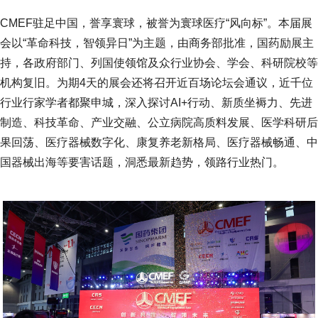
CMEF驻足中国，誉享寰球，被誉为寰球医疗“风向标”。本届展
会以“革命科技，智领异日”为主题，由商务部批准，国药励展主
持，各政府部门、列国使领馆及众行业协会、学会、科研院校等
机构复旧。为期4天的展会还将召开近百场论坛会通议，近千位
行业行家学者都聚申城，深入探讨AI+行动、新质坐褥力、先进
制造、科技革命、产业交融、公立病院高质料发展、医学科研后
果回荡、医疗器械数字化、康复养老新格局、医疗器械畅通、中
国器械出海等要害话题，洞悉最新趋势，领路行业热门。