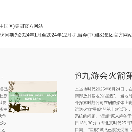
(中国区)集团官方网站
问期为2024年1月至2024年12月-九游会(中国区)集团官方网
肄业资格、家庭生计-九游会(中国区)集团官方网站
“鲁迅
△当地时代2025年8月24日
社旗
南部放射基地的“星舰”。 当地
以复
外探索时刻公司在酬酢媒体上
谈主
运送火箭“星舰”的第十次试飞
代争
系统的问题。“星舰”原来筹备于
上秒
日18时30分（即北京时代25日
上之
口期。 “星舰”试飞已屡次受挫 “