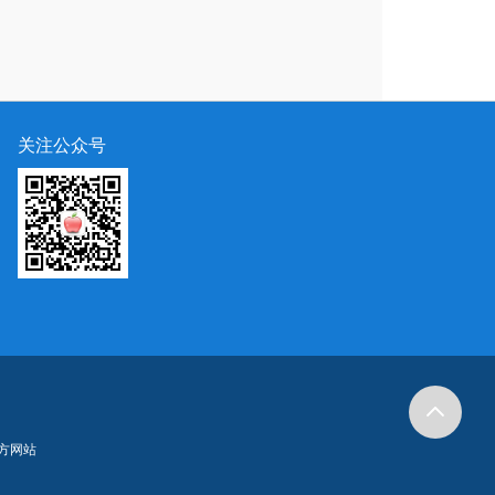
关注公众号
官方网站