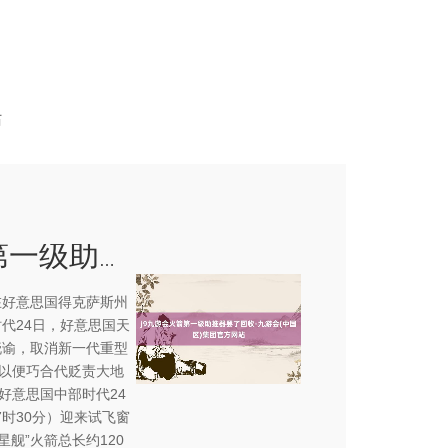
站
j9九游会火箭第一级助推器罢了回收-九游会(中国区)集团官方网站
，在好意思国得克萨斯州
时代24日，好意思国天
晓谕，取消新一代重型
，以便巧合代贬责大地
好意思国中部时代24
7时30分）迎来试飞窗
星舰”火箭总长约120