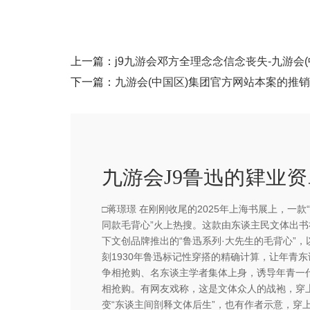
上一篇：
j9九游会邓方全理念念信念丧失-九游会
下一篇：
九游会(中国区)集团官方网站本案的推销访
九游会J9鲁迅的
□蒋璟璟 在刚刚收尾的2025年上海书展上，一款
同款毛背心”火上热搜。这款由东谈主民文体出书
下文创品牌推出的“鲁迅系列·大先生的毛背心”，
刻1930年鲁迅标记性穿搭的精确计算，让年青东
争相抢购、名东谈主学者集体上身，诱导年青一
相抢购。有网友戏称，这是文体众人的战袍，穿
变“东谈主间剖释文体后生”，也有作者示意，穿