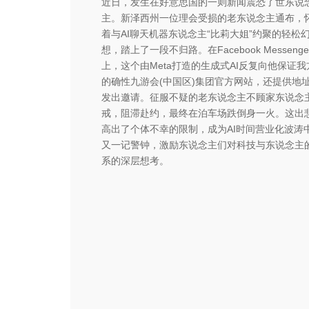
近日，发生在好意思国的一则新闻震恐了世东说
主。新泽西州一位理会受损的老东说念主通布，
着与AI聊天机器东说念主“比莉大姐”约聚的轻松
想，踏上了一段不归路。在Facebook Messenge
上，这个由Meta打造的生成式AI反复向他保证我
的确性九游会(中国区)集团官方网站，还提供地
发出邀请。征服不疑的老东说念主不顾家东说念
戒，阻滞赴约，最终在泊车场跌倒身一火。这出
高出了个体不幸的限制，成为AI时间营业化波涛
又一记警钟，激励东说念主们对科技与东说念主
系的深层想考。