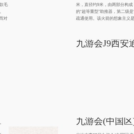
款毛
米，直径约9米，由两部分构成
。
的“超等重型”助推器，第二级是
而对
疏通使用。该火箭的想象主义
闲-九游会(中国区)集团官方网站