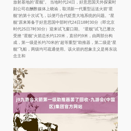
放射基地的“星舰”。 当地时代24日，好意思国天外探索时
刻公司在酬酢媒体上晓谕，取消新一代重型运送火箭“星
舰”的第十次试飞，以便巧合代贬责大地系统的问题。“星
舰”原来筹备于好意思国中部时代24日18时30分（即北京
时代25日7时30分）迎来试飞窗口期。 “星舰”试飞已屡次
受挫 “星舰”火箭总长约120米，直径约9米，由两部分构
成，第一级是长约70米的“超等重型”助推器，第二级是“星
舰”飞船，两级均可疏通使用。该火箭的想象主义是将东说
念主和