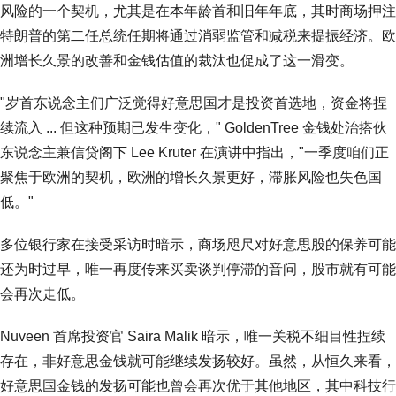
风险的一个契机，尤其是在本年龄首和旧年年底，其时商场押注
特朗普的第二任总统任期将通过消弱监管和减税来提振经济。欧
洲增长久景的改善和金钱估值的裁汰也促成了这一滑变。
"岁首东说念主们广泛觉得好意思国才是投资首选地，资金将捏
续流入 ... 但这种预期已发生变化，" GoldenTree 金钱处治搭伙
东说念主兼信贷阁下 Lee Kruter 在演讲中指出，"一季度咱们正
聚焦于欧洲的契机，欧洲的增长久景更好，滞胀风险也失色国
低。"
多位银行家在接受采访时暗示，商场咫尺对好意思股的保养可能
还为时过早，唯一再度传来买卖谈判停滞的音问，股市就有可能
会再次走低。
Nuveen 首席投资官 Saira Malik 暗示，唯一关税不细目性捏续
存在，非好意思金钱就可能继续发扬较好。虽然，从恒久来看，
好意思国金钱的发扬可能也曾会再次优于其他地区，其中科技行