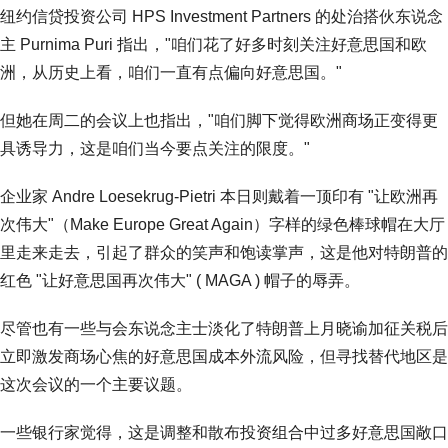
纽约信贷投资公司 HPS Investment Partners 的处治搭伙东说念
主 Purnima Puri 指出，"咱们花了好多时刻关注好意思国和欧
洲，从历史上看，咱们一直有点偏向好意思国。"
但她在周二的会议上也指出，"咱们脚下觉得欧洲商场正变得更
具诱导力，这是咱们当今要点关注的限度。"
企业家 Andre Loesekrug-Pietri 本日则戴着一顶印有 "让欧洲再
次伟大"（Make Europe Great Again）字样的绿色棒球帽在大厅
里走来走去，引起了群众的笑声和饱读掌声，这是他对特朗普的
红色 "让好意思国再次伟大" ( MAGA ) 帽子的辱弄。
尽管也有一些与会东说念主士淡化了特朗普上月晓谕加征关税后
立即激发商场心焦的好意思国成本外流风险，但寻找替代地区是
这次会议的一个主要议题。
一些银行家觉得，这是调整和散布投资组合中过多好意思国敞口