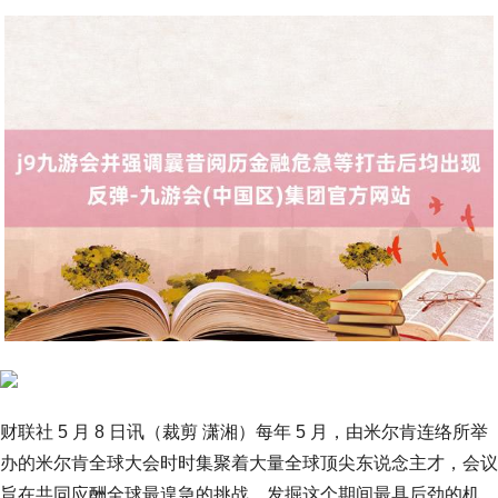
财联社 5 月 8 日讯（裁剪 潇湘）每年 5 月，由米尔肯连络所举
办的米尔肯全球大会时时集聚着大量全球顶尖东说念主才，会议
旨在共同应酬全球最遑急的挑战，发掘这个期间最具后劲的机