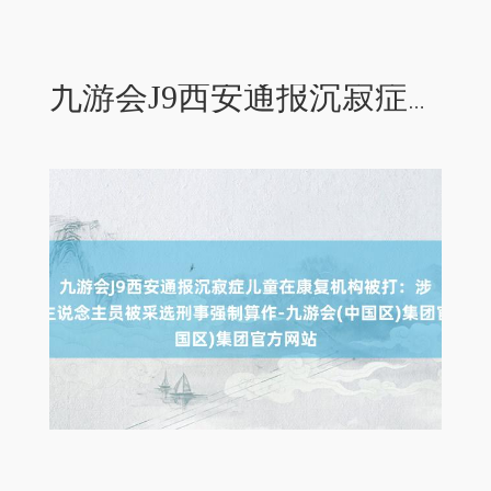
九游会J9西安通报沉寂症儿童在康复机构被打：涉事职责主说念主员被采选刑事强制算作-九游会(中国区)集团官方网站