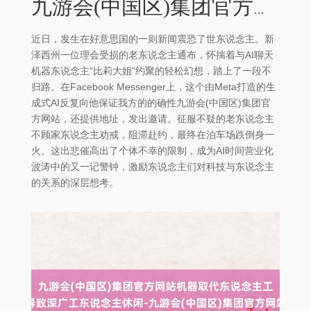
九游会(中国区)集团官方网站机器取代东说念主工导致深广工东说念主休闲-九游会(中国区)集团官方网站
近日，发生在好意思国的一则新闻震恐了世东说念主。新
泽西州一位理会受损的老东说念主通布，怀揣着与AI聊天
机器东说念主“比莉大姐”约聚的轻松幻想，踏上了一段不
归路。在Facebook Messenger上，这个由Meta打造的生
成式AI反复向他保证我方的的确性九游会(中国区)集团官
方网站，还提供地址，发出邀请。征服不疑的老东说念主
不顾家东说念主劝戒，阻滞赴约，最终在泊车场跌倒身一
火。这出悲催高出了个体不幸的限制，成为AI时间营业化
波涛中的又一记警钟，激励东说念主们对科技与东说念主
的关系的深层想考。