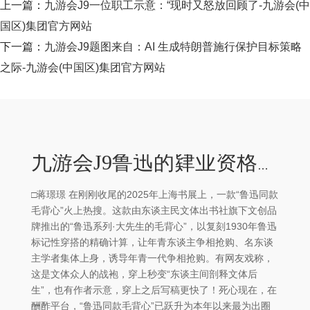
上一篇：
九游会J9一位职工示意：“现时又怒放回顾了-九游会(中
国区)集团官方网站
下一篇：
九游会J9题图来自：AI 生成特朗普施行保护目标策略
之际-九游会(中国区)集团官方网站
九游会J9鲁迅的肄业资格、家庭生计-九游会(中国区)集团官方网站
□蒋璟璟 在刚刚收尾的2025年上海书展上，一款“鲁迅同款
毛背心”火上热搜。这款由东谈主民文体出书社旗下文创品
牌推出的“鲁迅系列·大先生的毛背心”，以复刻1930年鲁迅
标记性穿搭的精确计算，让年青东谈主争相抢购、名东谈
主学者集体上身，诱导年青一代争相抢购。有网友戏称，
这是文体众人的战袍，穿上秒变“东谈主间剖释文体后
生”，也有作者示意，穿上之后写稿更快了！死心现在，在
酬酢平台，“鲁迅同款毛背心”已跃升为本年以来最为出圈