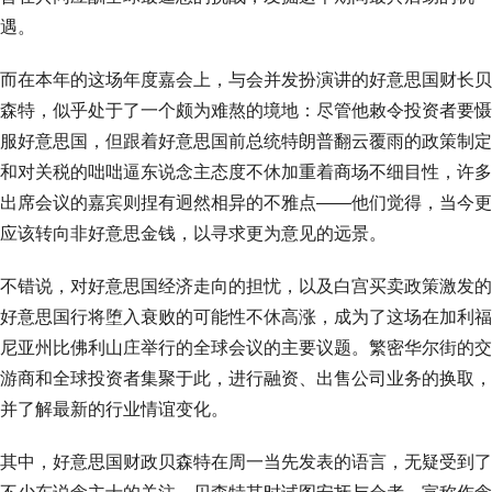
遇。
而在本年的这场年度嘉会上，与会并发扮演讲的好意思国财长贝
森特，似乎处于了一个颇为难熬的境地：尽管他敕令投资者要慑
服好意思国，但跟着好意思国前总统特朗普翻云覆雨的政策制定
和对关税的咄咄逼东说念主态度不休加重着商场不细目性，许多
出席会议的嘉宾则捏有迥然相异的不雅点——他们觉得，当今更
应该转向非好意思金钱，以寻求更为意见的远景。
不错说，对好意思国经济走向的担忧，以及白宫买卖政策激发的
好意思国行将堕入衰败的可能性不休高涨，成为了这场在加利福
尼亚州比佛利山庄举行的全球会议的主要议题。繁密华尔街的交
游商和全球投资者集聚于此，进行融资、出售公司业务的换取，
并了解最新的行业情谊变化。
其中，好意思国财政贝森特在周一当先发表的语言，无疑受到了