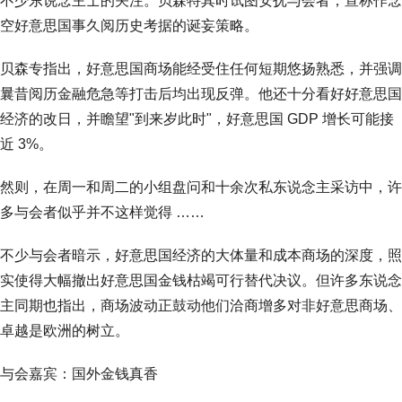
不少东说念主士的关注。贝森特其时试图安抚与会者，宣称作念
空好意思国事久阅历史考据的诞妄策略。
贝森专指出，好意思国商场能经受住任何短期悠扬熟悉，并强调
曩昔阅历金融危急等打击后均出现反弹。他还十分看好好意思国
经济的改日，并瞻望"到来岁此时"，好意思国 GDP 增长可能接
近 3%。
然则，在周一和周二的小组盘问和十余次私东说念主采访中，许
多与会者似乎并不这样觉得 ……
不少与会者暗示，好意思国经济的大体量和成本商场的深度，照
实使得大幅撤出好意思国金钱枯竭可行替代决议。但许多东说念
主同期也指出，商场波动正鼓动他们洽商增多对非好意思商场、
卓越是欧洲的树立。
与会嘉宾：国外金钱真香