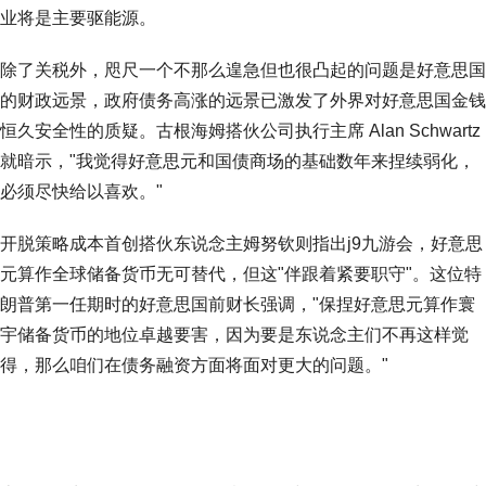
业将是主要驱能源。
除了关税外，咫尺一个不那么遑急但也很凸起的问题是好意思国
的财政远景，政府债务高涨的远景已激发了外界对好意思国金钱
恒久安全性的质疑。古根海姆搭伙公司执行主席 Alan Schwartz
就暗示，"我觉得好意思元和国债商场的基础数年来捏续弱化，
必须尽快给以喜欢。"
开脱策略成本首创搭伙东说念主姆努钦则指出j9九游会，好意思
元算作全球储备货币无可替代，但这"伴跟着紧要职守"。这位特
朗普第一任期时的好意思国前财长强调，"保捏好意思元算作寰
宇储备货币的地位卓越要害，因为要是东说念主们不再这样觉
得，那么咱们在债务融资方面将面对更大的问题。"