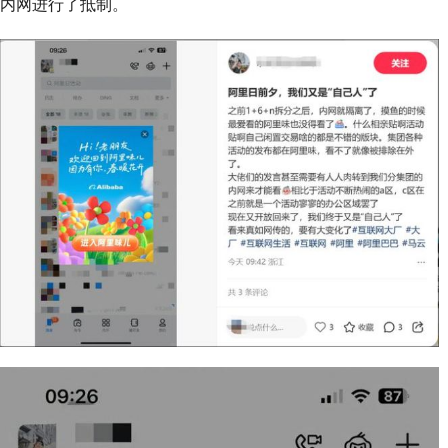
内网进行了抵制。