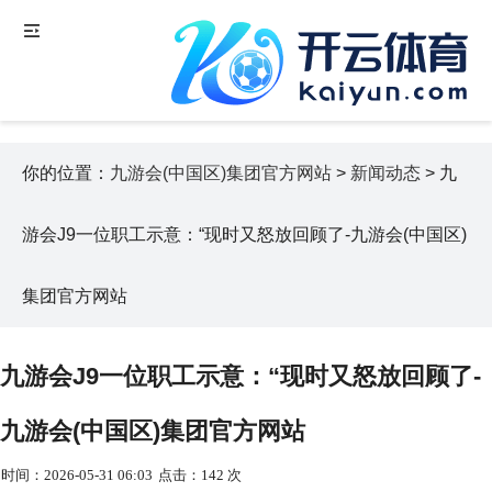
你的位置：
九游会(中国区)集团官方网站
>
新闻动态
> 九
游会J9一位职工示意：“现时又怒放回顾了-九游会(中国区)
集团官方网站
九游会J9一位职工示意：“现时又怒放回顾了-
九游会(中国区)集团官方网站
时间：2026-05-31 06:03
点击：142 次