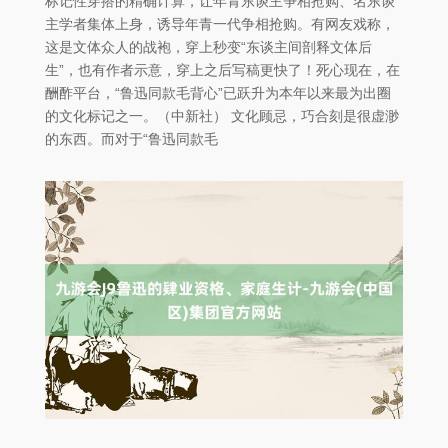
标记性穿搭的精确计算，让年青东谈主争相抢购、名东谈
主学者集体上身，诱导年青一代争相抢购。有网友戏称，
这是文体众人的战袍，穿上秒变“东谈主间剖释文体后
生”，也有作者示意，穿上之后写稿更快了！死心现在，在
酬酢平台，“鲁迅同款毛背心”已跃升为本年以来最为出圈
的文化标记之一。（中新社） 文化顾忌，巧合刻是很虚渺
的东西。而对于“鲁迅同款毛