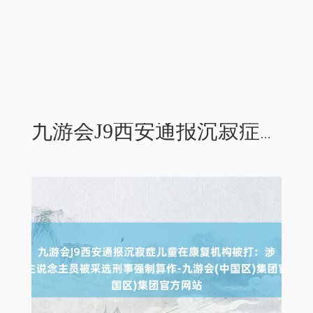
九游会J9西安通报沉寂症儿童在康复机构被打：涉事职责主说念主员被采选刑事强制算作-九游会(中国区)集团官方网站