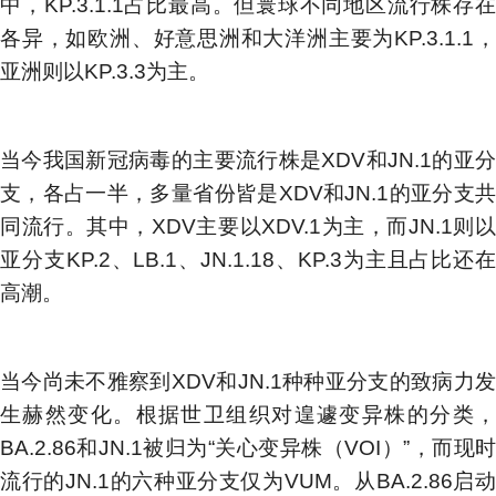
中，KP.3.1.1占比最高。但寰球不同地区流行株存在
各异，如欧洲、好意思洲和大洋洲主要为KP.3.1.1，
亚洲则以KP.3.3为主。
当今我国新冠病毒的主要流行株是XDV和JN.1的亚分
支，各占一半，多量省份皆是XDV和JN.1的亚分支共
同流行。其中，XDV主要以XDV.1为主，而JN.1则以
亚分支KP.2、LB.1、JN.1.18、KP.3为主且占比还在
高潮。
当今尚未不雅察到XDV和JN.1种种亚分支的致病力发
生赫然变化。根据世卫组织对遑遽变异株的分类，
BA.2.86和JN.1被归为“关心变异株（VOI）”，而现时
流行的JN.1的六种亚分支仅为VUM。从BA.2.86启动