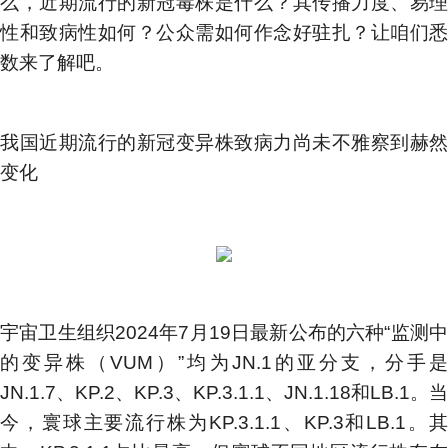
么，近期流行的新冠毒株是什么？其传播力度、易理
性和致病性如何？公众需如何作念好驻扎？让咱们悉
数来了解吧。
我国近期流行的新冠变异株致病力尚未不雅察到赫然
变化
宇宙卫生组织2024年7月19日最新公布的六种“监测中
的变异株（VUM）”均为JN.1的亚分支，分手是
JN.1.7、KP.2、KP.3、KP.3.1.1、JN.1.18和LB.1。当
今，寰球主要流行株为KP.3.1.1、KP.3和LB.1。其