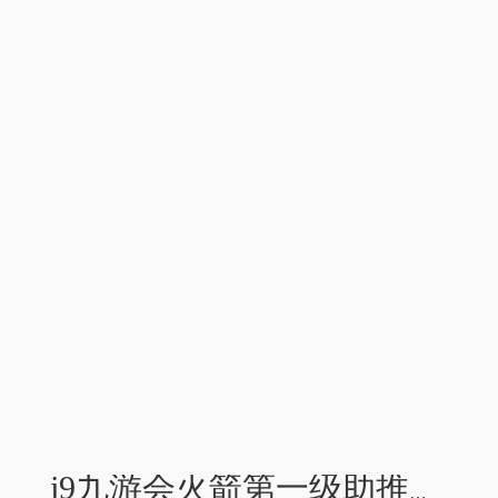
j9九游会火箭第一级助推器罢了回收-九游会(中国区)集团官方网站