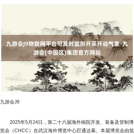
九游会J9
2025年5月24日，第二十六届海外病院开发、装备及管制博
览会（CHCC）在武汉海外博览中心巨通达幕。本届博览会由筑