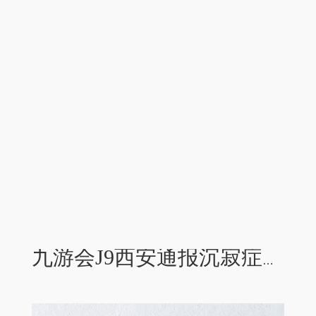
九游会J9西安通报沉寂症儿童在康复机构被打：涉事职责主说念主员被采选刑事强制算作-九游会(中国区)集团官方网站