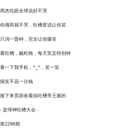
周杰伦跟全球说好不哭
你偶而就不哭，吐槽君说让你笑
只消一昏钟，完全让你爆笑
看吐槽，贼松驰，每天笑足特别钟
看一下我手机，^_^，笑一笑
搞笑不花一分钱
接下来宽容收看由吐槽帝王握的
- 篮球神吐槽大会 -
第2296期