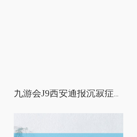
九游会J9西安通报沉寂症儿童在康复机构被打：涉事职责主说念主员被采选刑事强制算作-九游会(中国区)集团官方网站