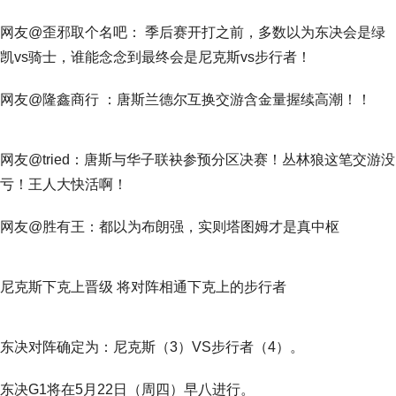
网友@歪邪取个名吧： 季后赛开打之前，多数以为东决会是绿
凯vs骑士，谁能念念到最终会是尼克斯vs步行者！
网友@隆鑫商行 ：唐斯兰德尔互换交游含金量握续高潮！！
网友@tried：唐斯与华子联袂参预分区决赛！丛林狼这笔交游没
亏！王人大快活啊！
网友@胜有王：都以为布朗强，实则塔图姆才是真中枢
尼克斯下克上晋级 将对阵相通下克上的步行者
东决对阵确定为：尼克斯（3）VS步行者（4）。
东决G1将在5月22日（周四）早八进行。