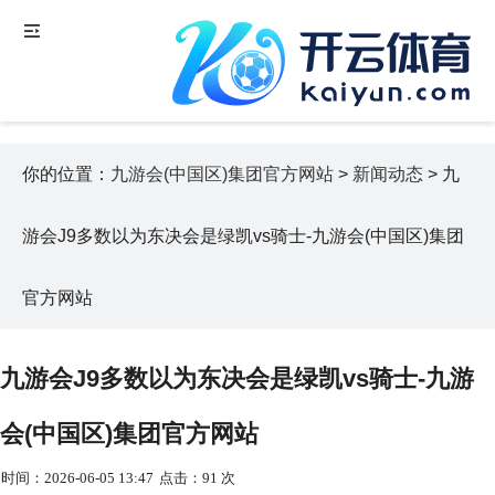
你的位置：
九游会(中国区)集团官方网站
>
新闻动态
> 九
游会J9多数以为东决会是绿凯vs骑士-九游会(中国区)集团
官方网站
九游会J9多数以为东决会是绿凯vs骑士-九游
会(中国区)集团官方网站
时间：2026-06-05 13:47
点击：91 次