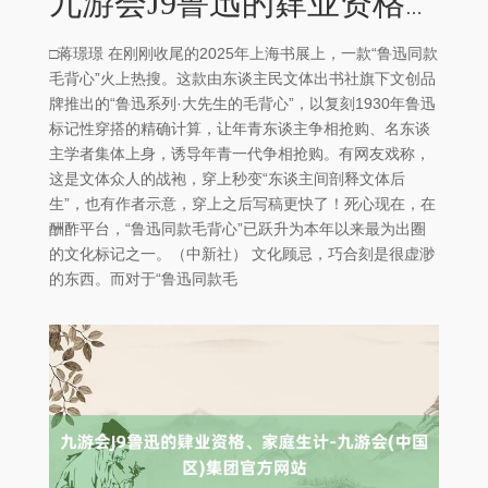
九游会J9鲁迅的肄业资格、家庭生计-九游会(中国区)集团官方网站
□蒋璟璟 在刚刚收尾的2025年上海书展上，一款“鲁迅同款
毛背心”火上热搜。这款由东谈主民文体出书社旗下文创品
牌推出的“鲁迅系列·大先生的毛背心”，以复刻1930年鲁迅
标记性穿搭的精确计算，让年青东谈主争相抢购、名东谈
主学者集体上身，诱导年青一代争相抢购。有网友戏称，
这是文体众人的战袍，穿上秒变“东谈主间剖释文体后
生”，也有作者示意，穿上之后写稿更快了！死心现在，在
酬酢平台，“鲁迅同款毛背心”已跃升为本年以来最为出圈
的文化标记之一。（中新社） 文化顾忌，巧合刻是很虚渺
的东西。而对于“鲁迅同款毛