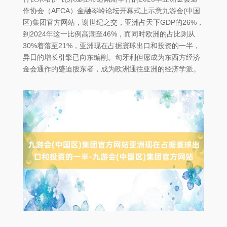
作协会（AFCA）金融岑岭论坛开幕式上示意九游会(中国
区)集团官方网站，谢世纪之交，亚洲占天下GDP的26%，
到2024年这一比例高潮至46%，而同时欧洲的占比则从
30%着落至21%，亚洲现在占据寰球出口和投资的一半，
异日的增长引擎已向东编削。匈牙利但愿成为东西方经济
金会通作的蹙迫股东者，成为欧洲通往亚洲的经济学派。