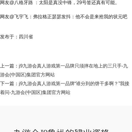
网友@八格牙路 ：太阳是真没中锋，29号签还真有可能。
网友@飞宇飞：弗拉格正瑟瑟发抖：他不会是来抢我的状元吧
发布于：四川省
上一篇：
j9九游会真人游戏第一品牌只须摔在地上的三只手-九
游会(中国区)集团官方网站
下一篇：
j9九游会真人游戏第一品牌“谁分到的饼干多啊？”我接
着问-九游会(中国区)集团官方网站