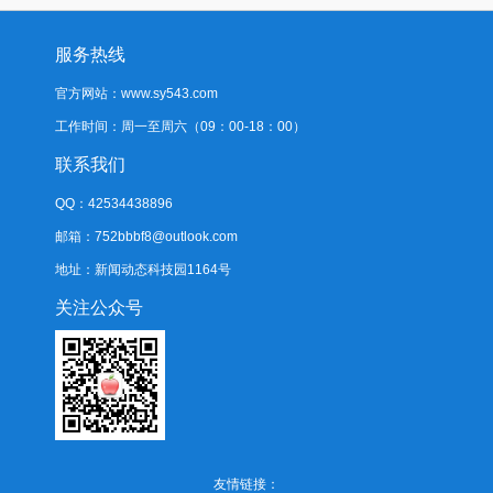
服务热线
官方网站：www.sy543.com
工作时间：周一至周六（09：00-18：00）
联系我们
QQ：42534438896
邮箱：752bbbf8@outlook.com
地址：新闻动态科技园1164号
关注公众号
友情链接：