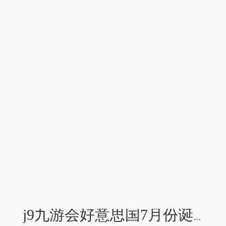
j9九游会好意思国7月份诞生许可终值为136.2万套 环比着落2.2%-九游会(中国区)集团官方网站