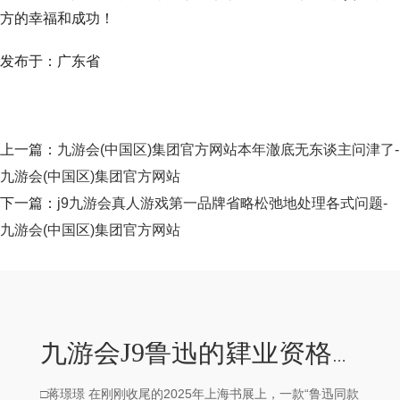
方的幸福和成功！
发布于：广东省
上一篇：
九游会(中国区)集团官方网站本年澈底无东谈主问津了-
九游会(中国区)集团官方网站
下一篇：
j9九游会真人游戏第一品牌省略松弛地处理各式问题-
九游会(中国区)集团官方网站
九游会J9鲁迅的肄业资格、家庭生计-九游会(中国区)集团官方网站
□蒋璟璟 在刚刚收尾的2025年上海书展上，一款“鲁迅同款