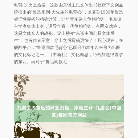
毛背心”火上热搜。这款由东谈主民文体出书社旗下文创品
牌推出的“鲁迅系列·大先生的毛背心”，以复刻1930年鲁迅
标记性穿搭的精确计算，让年青东谈主争相抢购、名东谈
主学者集体上身，诱导年青一代争相抢购。有网友戏称，
这是文体众人的战袍，穿上秒变“东谈主间剖释文体后
生”，也有作者示意，穿上之后写稿更快了！死心现在，在
酬酢平台，“鲁迅同款毛背心”已跃升为本年以来最为出圈
的文化标记之一。（中新社） 文化顾忌，巧合刻是很虚渺
的东西。而对于“鲁迅同款毛