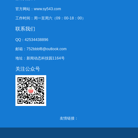
官方网站：www.sy543.com
工作时间：周一至周六（09：00-18：00）
联系我们
QQ：42534438896
邮箱：752bbbf8@outlook.com
地址：新闻动态科技园1164号
关注公众号
友情链接：