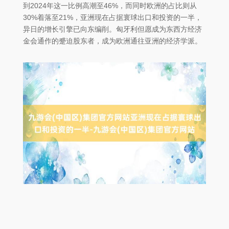
到2024年这一比例高潮至46%，而同时欧洲的占比则从
30%着落至21%，亚洲现在占据寰球出口和投资的一半，
异日的增长引擎已向东编削。匈牙利但愿成为东西方经济
金会通作的蹙迫股东者，成为欧洲通往亚洲的经济学派。