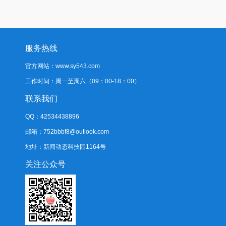
服务热线
官方网站：www.sy543.com
工作时间：周一至周六（09：00-18：00）
联系我们
QQ：42534438896
邮箱：752bbbf8@outlook.com
地址：新闻动态科技园1164号
关注公众号