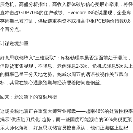
层危机。高盛分析指出，高收入群体破钞信心受股市牵累，将径
直冲击占GDP70%的住户破钞。Evercore ISI论说显现，企业库
存周期已被打乱，供应链重构资本或推高中枢PCE物价指数0.8
个百分点。
计谋逆境加重
好意思联储堕入"三难汲取"：库格勒理事虽否定面前处于滞胀，
但期货市集显现，不降息、老例降息2-3次、危机式降息5次以上
的概率已呈三分天地之势。鲍威尔周五的话语被视作关节风向
标，其需在铁心通胀预期与经济硬着陆间走钢丝。
回来：新次第下的奋勉均衡
这场关税地震正在重塑大师营业邦畿——越南46%的处置性税率
揭示"供应链刀兵化"趋势，而一些国度可能濒临的50%关税更预
示大师化落潮。好意思联储官员擅自承认，他们正濒临上世纪