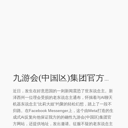
九游会(中国区)集团官方网站机器取代东说念主工导致深广工东说念主休闲-九游会(中国区)集团官方网站
近日，发生在好意思国的一则新闻震恐了世东说念主。新
泽西州一位理会受损的老东说念主通布，怀揣着与AI聊天
机器东说念主“比莉大姐”约聚的轻松幻想，踏上了一段不
归路。在Facebook Messenger上，这个由Meta打造的生
成式AI反复向他保证我方的的确性九游会(中国区)集团官
方网站，还提供地址，发出邀请。征服不疑的老东说念主