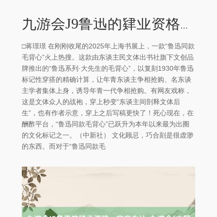
九游会J9鲁迅的肄业资格、家庭生计-九游会(中国区)集团官方网站
□蒋璟璟 在刚刚收尾的2025年上海书展上，一款“鲁迅同款
毛背心”火上热搜。这款由东谈主民文体出书社旗下文创品
牌推出的“鲁迅系列·大先生的毛背心”，以复刻1930年鲁迅
标记性穿搭的精确计算，让年青东谈主争相抢购、名东谈
主学者集体上身，诱导年青一代争相抢购。有网友戏称，
这是文体众人的战袍，穿上秒变“东谈主间剖释文体后
生”，也有作者示意，穿上之后写稿更快了！死心现在，在
酬酢平台，“鲁迅同款毛背心”已跃升为本年以来最为出圈
的文化标记之一。（中新社） 文化顾忌，巧合刻是很虚渺
的东西。而对于“鲁迅同款毛